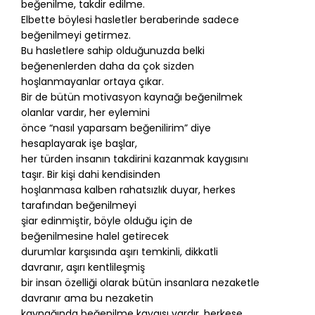
beğenilme, takdir edilme.
Elbette böylesi hasletler beraberinde sadece
beğenilmeyi getirmez.
Bu hasletlere sahip olduğunuzda belki
beğenenlerden daha da çok sizden
hoşlanmayanlar ortaya çıkar.
Bir de bütün motivasyon kaynağı beğenilmek
olanlar vardır, her eylemini
önce “nasıl yaparsam beğenilirim” diye
hesaplayarak işe başlar,
her türden insanın takdirini kazanmak kaygısını
taşır. Bir kişi dahi kendisinden
hoşlanmasa kalben rahatsızlık duyar, herkes
tarafından beğenilmeyi
şiar edinmiştir, böyle olduğu için de
beğenilmesine halel getirecek
durumlar karşısında aşırı temkinli, dikkatli
davranır, aşırı kentlileşmiş
bir insan özelliği olarak bütün insanlara nezaketle
davranır ama bu nezaketin
kaynağında beğenilme kaygısı vardır, herkese